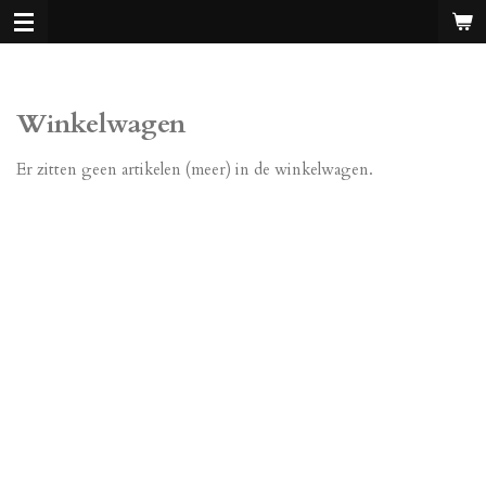
Ga
direct
naar
de
Winkelwagen
hoofdinhoud
Er zitten geen artikelen (meer) in de winkelwagen.